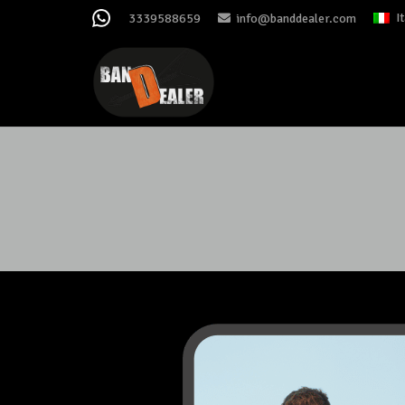
I
3339588659
info@banddealer.com